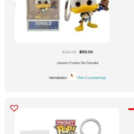
El
El
$
250.00
$
150.00
Precio
Precio
Original
Actual
Era:
Es:
Llavero Funko De Donald
$250.00.
$150.00.
Vendedor:
The Cucarashop