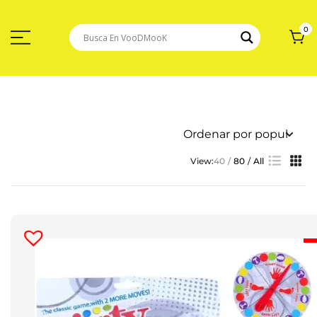
Saltar
Al
Contenido
0
View:
40
80
All