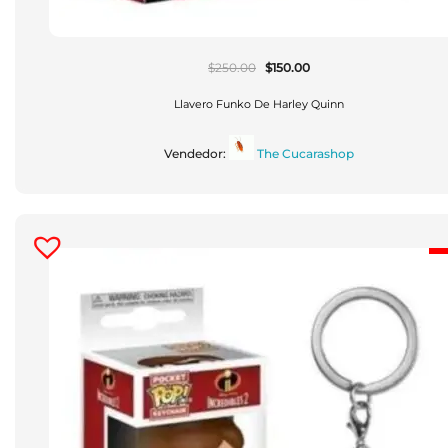
El
El
$
250.00
$
150.00
Precio
Precio
Original
Actual
Era:
Es:
Llavero Funko De Harley Quinn
$250.00.
$150.00.
Vendedor:
The Cucarashop