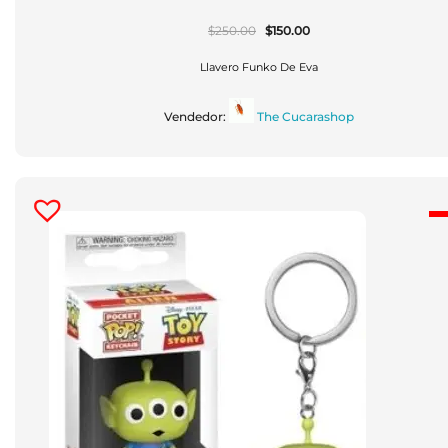
El
El
$
250.00
$
150.00
Precio
Precio
Original
Actual
Era:
Es:
Llavero Funko De Eva
$250.00.
$150.00.
Vendedor:
The Cucarashop