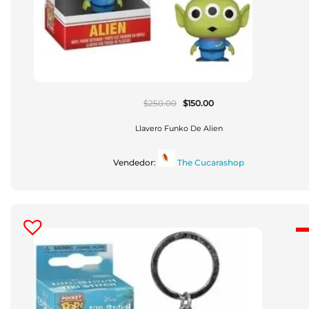
El
El
$
250.00
$
150.00
Precio
Precio
Original
Actual
Era:
Es:
Llavero Funko De Alien
$250.00.
$150.00.
Vendedor:
The Cucarashop