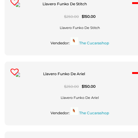
El
El
$
250.00
$
150.00
Precio
Precio
Original
Actual
Era:
Es:
Llavero Funko De Stitch
$250.00.
$150.00.
Vendedor:
The Cucarashop
El
El
$
250.00
$
150.00
Precio
Precio
Original
Actual
Era:
Es:
Llavero Funko De Ariel
$250.00.
$150.00.
Vendedor:
The Cucarashop