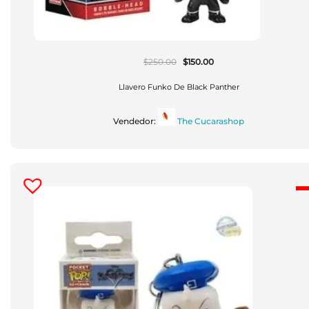
El
El
$
250.00
$
150.00
Precio
Precio
Original
Actual
Era:
Es:
Llavero Funko De Black Panther
$250.00.
$150.00.
Vendedor:
The Cucarashop