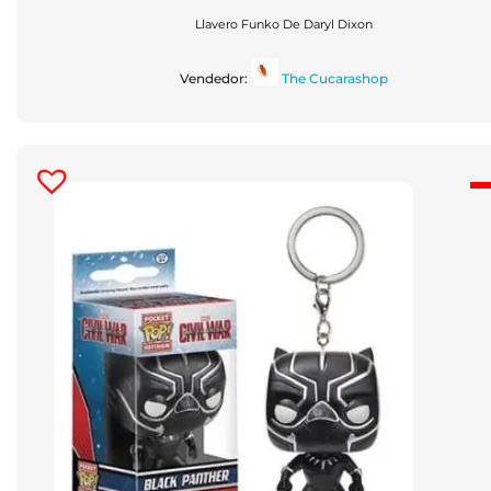
Original
Actual
Era:
Es:
Llavero Funko De Daryl Dixon
$250.00.
$150.00.
Vendedor:
The Cucarashop