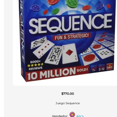
$
770.00
Juego Sequence
Vendedor:
Alx's