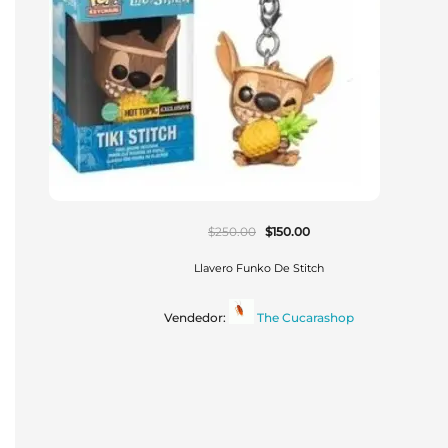
El
El
$
250.00
$
150.00
Precio
Precio
Original
Actual
Era:
Es:
Llavero Funko De Stitch
$250.00.
$150.00.
Vendedor:
The Cucarashop