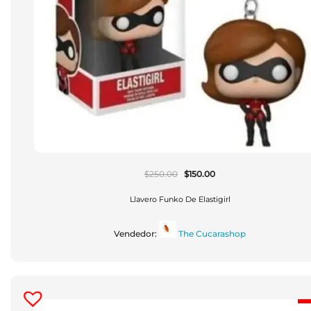
El
El
$
250.00
$
150.00
Precio
Precio
Original
Actual
Era:
Es:
Llavero Funko De Elastigirl
$250.00.
$150.00.
Vendedor:
The Cucarashop