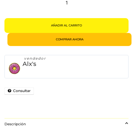
Elliot
Y
E.T
Cantidad
AÑADIR AL CARRITO
COMPRAR AHORA
vendedor
Alx's
Consultar
Descripción