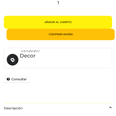
Mesa
Jenga
Clásico
Original
Madera
Cantidad
AÑADIR AL CARRITO
COMPRAR AHORA
vendedor
Decor
Consultar
Descripción