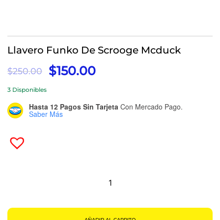
Llavero Funko De Scrooge Mcduck
El
El
$
150.00
$
250.00
Precio
Precio
3 Disponibles
Original
Actual
Era:
Es:
Hasta 12 Pagos Sin Tarjeta
Con Mercado Pago.
Saber Más
$250.00.
$150.00.
Llavero
Funko
De
Scrooge
Mcduck
Cantidad
AÑADIR AL CARRITO