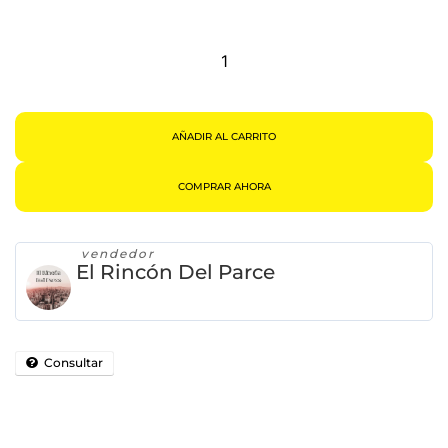
Reloj
Análogo
Con
Fechador,
Acero
Cuarzo
Casual
Para
Hombre
AÑADIR AL CARRITO
Cantidad
COMPRAR AHORA
vendedor
El Rincón Del Parce
Consultar