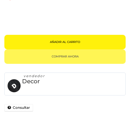
Sueter
Supreme
Cartoon
/
Sweater
Hoodie
Sudadera
Cantidad
AÑADIR AL CARRITO
COMPRAR AHORA
vendedor
Decor
Consultar