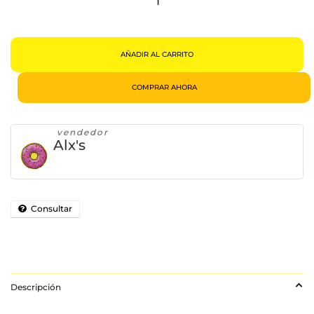
Eléctrica
Y
Recargable
Cantidad
AÑADIR AL CARRITO
COMPRAR AHORA
vendedor
Alx's
Consultar
Descripción