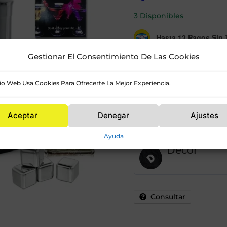
3 Disponibles
Hasta 12 Pagos Sin T
Gestionar El Consentimiento De Las Cookies
tio Web Usa Cookies Para Ofrecerte La Mejor Experiencia.
Kit
De
-
+
Cocteleria
25pcs
Aceptar
Denegar
Ajustes
750ml
Cantidad
Ayuda
vendedor
Decor
Consultar