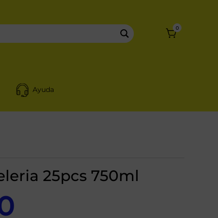
0
Ayuda
eleria 25pcs 750ml
0