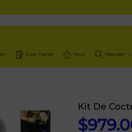
ión
Crear Cuenta
Inicio
Descubrir
Kit De Coct
$
979.0