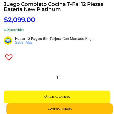
Juego Completo Cocina T-Fal 12 Piezas
Batería New Platinum
$
2,099.00
6 Disponibles
Hasta 12 Pagos Sin Tarjeta
Con Mercado Pago.
Saber Más
Juego
Completo
Cocina
T-
Fal
12
Piezas
Batería
New
AÑADIR AL CARRITO
Platinum
Cantidad
COMPRAR AHORA