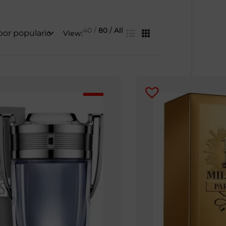
40
80
All
View: