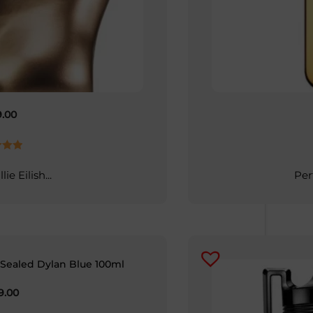
.00
rado
ie Eilish...
Per
00
De
9.00