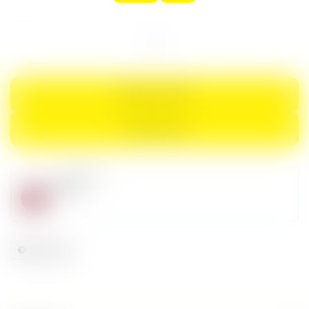
Tequila
Herradura
Ultra
Añejo
700
Ml
Cantidad
AÑADIR AL CARRITO
COMPRAR AHORA
vendedor
Alx's
Consultar