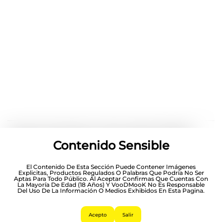
Tequila Herradura Ultra Añejo 700 Ml
Contenido Sensible
$
899.00
El Contenido De Esta Sección Puede Contener Imágenes
Explicitas, Productos Regulados O Palabras Que Podría No Ser
Hasta 12 Pagos Sin Tarjeta
Con Mercado Pago.
Aptas Para Todo Público. Al Aceptar Confirmas Que Cuentas Con
Saber Más
La Mayoría De Edad (18 Años) Y VooDMooK No Es Responsable
Del Uso De La Información O Medios Exhibidos En Esta Pagina.
Acepto
Salir