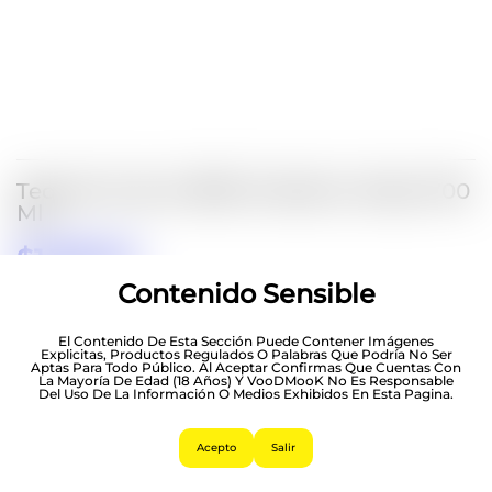
Tequila Cuervo 1800 Cristalino Añejo 700
Ml
$
1,199.00
Contenido Sensible
8 Disponibles
Hasta 12 Pagos Sin Tarjeta
Con Mercado Pago.
El Contenido De Esta Sección Puede Contener Imágenes
Saber Más
Explicitas, Productos Regulados O Palabras Que Podría No Ser
Aptas Para Todo Público. Al Aceptar Confirmas Que Cuentas Con
La Mayoría De Edad (18 Años) Y VooDMooK No Es Responsable
Del Uso De La Información O Medios Exhibidos En Esta Pagina.
Acepto
Salir
Tequila