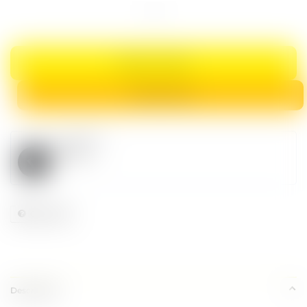
Cuervo
1800
Cristalino
Añejo
700
Ml
Cantidad
AÑADIR AL CARRITO
COMPRAR AHORA
vendedor
Decor
Consultar
Descripción