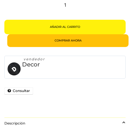
Dental
Para
Perro
Mal
Aliento
Sarro
125ml
Cantidad
AÑADIR AL CARRITO
COMPRAR AHORA
vendedor
Decor
Consultar
Descripción