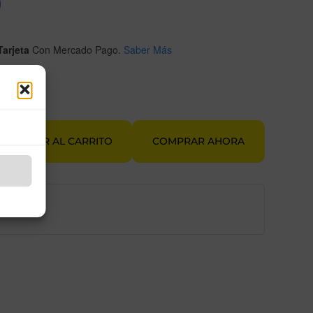
0
arjeta
Con Mercado Pago.
Saber Más
AÑADIR AL CARRITO
COMPRAR AHORA