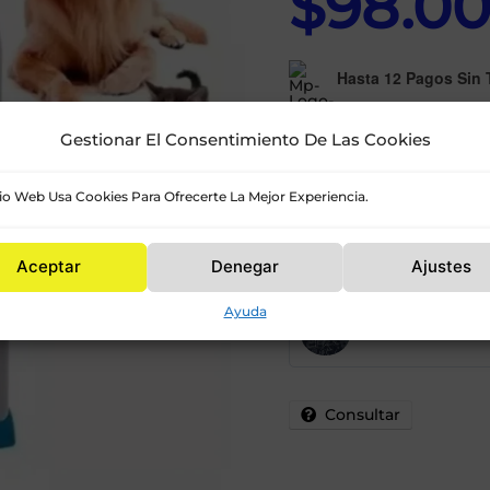
$
98.0
Hasta 12 Pagos Sin T
Gestionar El Consentimiento De Las Cookies
Cepillo
tio Web Usa Cookies Para Ofrecerte La Mejor Experiencia.
Removedor
-
+
De
Pelo
Pelusa
Aceptar
Denegar
Ajustes
Mascotas
Para
vendedor
Ropa
Ayuda
Skyshop
Cantidad
Consultar