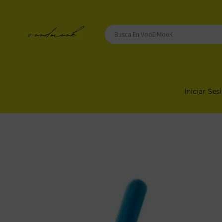
Saltar
Al
Contenido
VooDMooK
Iniciar Ses