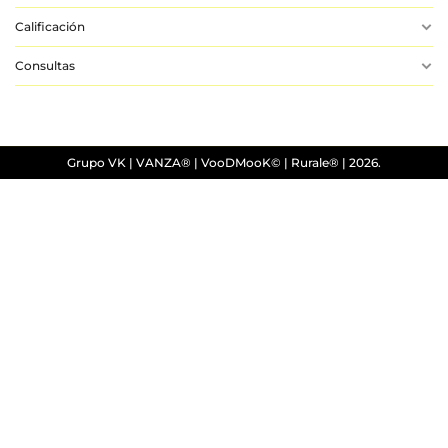
Calificación
Consultas
Aún No Hay Reseñas
Aún No Hay Consultas.
Grupo VK | VANZA® | VooDMooK© | Rurale® | 2026.