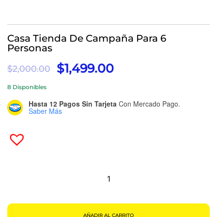
Casa Tienda De Campaña Para 6
Personas
El
El
$
1,499.00
$
2,000.00
Precio
Precio
8 Disponibles
Original
Actual
Era:
Es:
Hasta 12 Pagos Sin Tarjeta
Con Mercado Pago.
Saber Más
$2,000.00.
$1,499.00.
Casa
Tienda
De
Campaña
Para
6
Personas
Cantidad
AÑADIR AL CARRITO