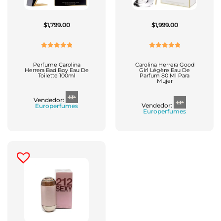
$
1,799.00
$
1,999.00
Valorado
Valorado
Con
5.00
De
Con
5.00
De
Perfume Carolina
Carolina Herrera Good
Herrera Bad Boy Eau De
Girl Légère Eau De
5
5
Toilette 100ml
Parfum 80 Ml Para
Mujer
Vendedor:
Vendedor:
Europerfumes
Europerfumes