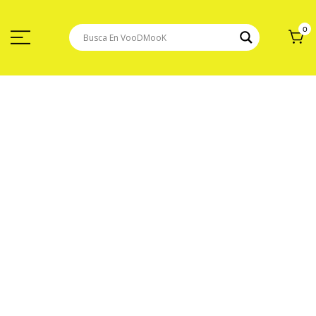
Saltar
Al
Contenido
0