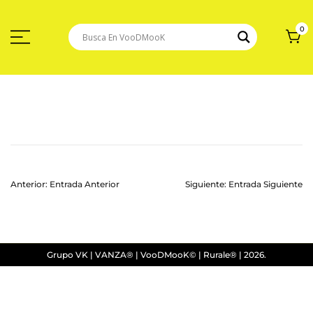
Saltar
Al
Contenido
0
Navegación
Anterior:
Entrada Anterior
Siguiente:
Entrada Siguiente
De
Entradas
Grupo VK | VANZA® | VooDMooK© | Rurale® | 2026.