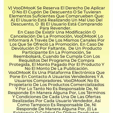
V) VooDMooK Se Reserva El Derecho De Aplicar
O No El Cupón De Descuento O Se Tuvieran
Elementos Suficientes Que Comprueben Que:
A) El Usuario Está Realizando Un Mal Uso Del
Descuento, O B) El Usuario Está Comprando
Para Revender.
En Caso De Existir Una Modificación O
Cancelación De La Promoción, VooDMooK Lo
Informará A Través De Los Mismos Canales Por
Los Que Se Ofreció La Promoción. En Caso De
Devolución O Por Faltante, De Un Producto
Participante En La Promoción, Se
Reembolsará, Cuando Se Cumpla Con Los
Requisitos Del Programa De Compra
Protegida, El Monto Pagado Por El Producto Y
No El Monto De La Publicación.
VooDMooK Es Una Plataforma Electrónica Que
Pone En Contacto A Usuarios Vendedores Y A
Usuarios Compradores. VooDMooK No Es
Propietario De Los Productos Comercializados
Y Por Lo Tanto No Es Responsable De, Ni
Responde En Manera Alguna Por, Los Términos
Y Condiciones De Cada Una De Las Ofertas
Realizadas Por Cada Usuario Vendedor, Así
Como Tampoco Es Responsable De, Ni
Responde De Manera Alguna Por, (i) La
Existencia O Calidad De Dichos Productos,