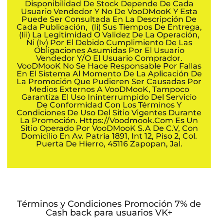
Disponibilidad De Stock Depende De Cada
Usuario Vendedor Y No De VooDMooK Y Esta
Puede Ser Consultada En La Descripción De
Cada Publicación, (ii) Sus Tiempos De Entrega,
(iii) La Legitimidad O Validez De La Operación,
Ni (iv) Por El Debido Cumplimiento De Las
Obligaciones Asumidas Por El Usuario
Vendedor Y/o El Usuario Comprador.
VooDMooK No Se Hace Responsable Por Fallas
En El Sistema Al Momento De La Aplicación De
La Promoción Que Pudieren Ser Causadas Por
Medios Externos A VooDMooK, Tampoco
Garantiza El Uso Ininterrumpido Del Servicio
De Conformidad Con Los Términos Y
Condiciones De Uso Del Sitio Vigentes Durante
La Promoción. Https://voodmook.com Es Un
Sitio Operado Por VooDMooK S.A De C.V, Con
Domicilio En Av. Patria 1891, Int 12, Piso 2, Col.
Puerta De Hierro, 45116 Zapopan, Jal.
Términos y Condiciones Promoción 7% de
Cash back para usuarios VK+