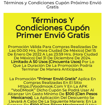
Términos y Condiciones Cupón Próximo Envió
Gratis
Términos Y
Condiciones Cupón
Primer Envió Gratis
Promoción Válida Para Compras Realizadas De
Las 00:00 Hrs. (hora Ciudad De México) Del 15
De Enero De 2022 A Las 23:59 Hrs. (hora Ciudad
De México) Del 31 De Diciembre De 2024.
Limitado A 50 Usos (cincuenta Usos)
Por Lo
Que La Duración De La Promoción Podría
Terminar De Manera Anticipada.
La Promoción
“Primer Envió Gratis”
Aplica En
Compras Realizadas En El Sitio
Https://voodmook.com Y En La APK
“VooDMooK” Dicho Cupón Se Podrá Usar Al
Alcanzar Un Gasto Mínimo De
$100 (cien Pesos
Mexicanos)
. La Aplicación Del Descuento Se
Llevará A Cabo De La Siguiente Manera: En La