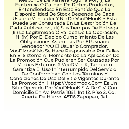
Responde De Manera Alguna Por, (i) La
Existencia O Calidad De Dichos Productos,
Entendiéndose En Este Sentido Que La
Disponibilidad De Stock Depende De Cada
Usuario Vendedor Y No De VooDMooK Y Esta
Puede Ser Consultada En La Descripción De
Cada Publicación, (ii) Sus Tiempos De Entrega,
(iii) La Legitimidad O Validez De La Operación,
Ni (iv) Por El Debido Cumplimiento De Las
Obligaciones Asumidas Por El Usuario
Vendedor Y/o El Usuario Comprador.
VooDMooK No Se Hace Responsable Por Fallas
En El Sistema Al Momento De La Aplicación De
La Promoción Que Pudieren Ser Causadas Por
Medios Externos A VooDMooK, Tampoco
Garantiza El Uso Ininterrumpido Del Servicio
De Conformidad Con Los Términos Y
Condiciones De Uso Del Sitio Vigentes Durante
La Promoción. Https://voodmook.com Es Un
Sitio Operado Por VooDMooK S.A De C.V, Con
Domicilio En Av. Patria 1891, Int 12, Piso 2, Col.
Puerta De Hierro, 45116 Zapopan, Jal.