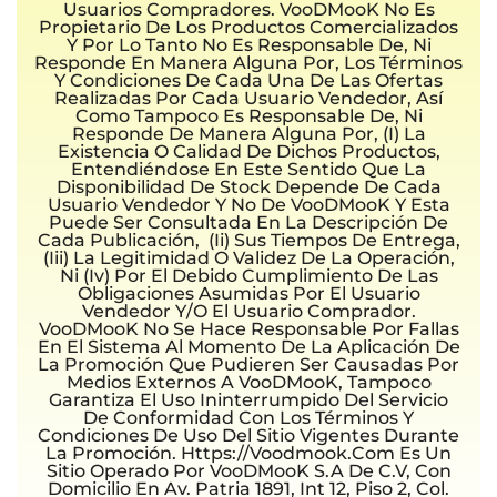
Usuarios Compradores. VooDMooK No Es
Propietario De Los Productos Comercializados
Y Por Lo Tanto No Es Responsable De, Ni
Responde En Manera Alguna Por, Los Términos
Y Condiciones De Cada Una De Las Ofertas
Realizadas Por Cada Usuario Vendedor, Así
Como Tampoco Es Responsable De, Ni
Responde De Manera Alguna Por, (i) La
Existencia O Calidad De Dichos Productos,
Entendiéndose En Este Sentido Que La
Disponibilidad De Stock Depende De Cada
Usuario Vendedor Y No De VooDMooK Y Esta
Puede Ser Consultada En La Descripción De
Cada Publicación, (ii) Sus Tiempos De Entrega,
(iii) La Legitimidad O Validez De La Operación,
Ni (iv) Por El Debido Cumplimiento De Las
Obligaciones Asumidas Por El Usuario
Vendedor Y/o El Usuario Comprador.
VooDMooK No Se Hace Responsable Por Fallas
En El Sistema Al Momento De La Aplicación De
La Promoción Que Pudieren Ser Causadas Por
Medios Externos A VooDMooK, Tampoco
Garantiza El Uso Ininterrumpido Del Servicio
De Conformidad Con Los Términos Y
Condiciones De Uso Del Sitio Vigentes Durante
La Promoción. Https://voodmook.com Es Un
Sitio Operado Por VooDMooK S.A De C.V, Con
Domicilio En Av. Patria 1891, Int 12, Piso 2, Col.