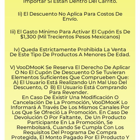
Importar Si Están Dentro Del Carrito.
Ii) El Descuento No Aplica Para Costos De
Envío.
Iii) El Gasto Mínimo Para Activar El Cupón Es De
$1,300 (mil Trecientos Pesos Mexicanos)
Iv) Queda Estrictamente Prohibida La Venta
De Este Tipo De Productos A Menores De Edad.
V) VooDMooK Se Reserva El Derecho De Aplicar
O No El Cupón De Descuento O Se Tuvieran
Elementos Suficientes Que Comprueben Que:
A) El Usuario Está Realizando Un Mal Uso Del
Descuento, O B) El Usuario Está Comprando
Para Revender.
En Caso De Existir Una Modificación O
Cancelación De La Promoción, VooDMooK Lo
Informará A Través De Los Mismos Canales Por
Los Que Se Ofreció La Promoción. En Caso De
Devolución O Por Faltante, De Un Producto
Participante En La Promoción, Se
Reembolsará, Cuando Se Cumpla Con Los
Requisitos Del Programa De Compra
Protegida, El Monto Pagado Por El Producto Y