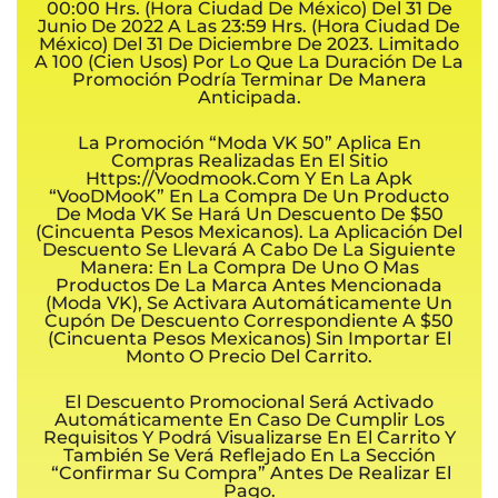
00:00 Hrs. (hora Ciudad De México) Del 31 De
Junio De 2022 A Las 23:59 Hrs. (hora Ciudad De
México) Del 31 De Diciembre De 2023. Limitado
A 100 (Cien Usos) Por Lo Que La Duración De La
Promoción Podría Terminar De Manera
Anticipada.
La Promoción “Moda VK 50” Aplica En
Compras Realizadas En El Sitio
Https://voodmook.com Y En La Apk
“VooDMooK” En La Compra De Un Producto
De Moda VK Se Hará Un Descuento De $50
(cincuenta Pesos Mexicanos). La Aplicación Del
Descuento Se Llevará A Cabo De La Siguiente
Manera: En La Compra De Uno O Mas
Productos De La Marca Antes Mencionada
(Moda VK), Se Activara Automáticamente Un
Cupón De Descuento Correspondiente A $50
(cincuenta Pesos Mexicanos) Sin Importar El
Monto O Precio Del Carrito.
El Descuento Promocional Será Activado
Automáticamente En Caso De Cumplir Los
Requisitos Y Podrá Visualizarse En El Carrito Y
También Se Verá Reflejado En La Sección
“Confirmar Su Compra” Antes De Realizar El
Pago.