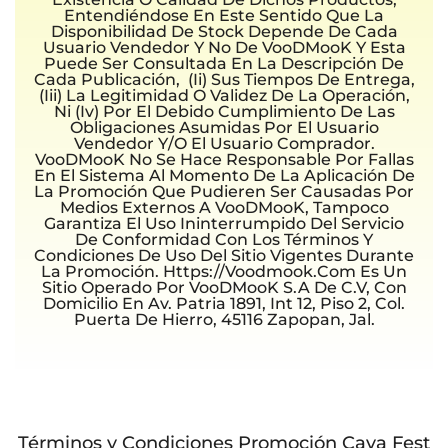
Entendiéndose En Este Sentido Que La
Disponibilidad De Stock Depende De Cada
Usuario Vendedor Y No De VooDMooK Y Esta
Puede Ser Consultada En La Descripción De
Cada Publicación, (ii) Sus Tiempos De Entrega,
(iii) La Legitimidad O Validez De La Operación,
Ni (iv) Por El Debido Cumplimiento De Las
Obligaciones Asumidas Por El Usuario
Vendedor Y/o El Usuario Comprador.
VooDMooK No Se Hace Responsable Por Fallas
En El Sistema Al Momento De La Aplicación De
La Promoción Que Pudieren Ser Causadas Por
Medios Externos A VooDMooK, Tampoco
Garantiza El Uso Ininterrumpido Del Servicio
De Conformidad Con Los Términos Y
Condiciones De Uso Del Sitio Vigentes Durante
La Promoción. Https://voodmook.com Es Un
Sitio Operado Por VooDMooK S.A De C.V, Con
Domicilio En Av. Patria 1891, Int 12, Piso 2, Col.
Puerta De Hierro, 45116 Zapopan, Jal.
Términos y Condiciones Promoción Cava Fest