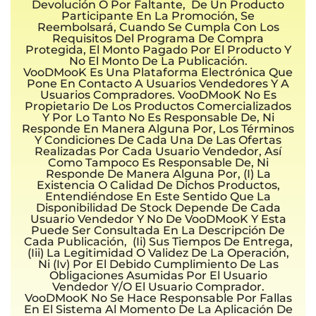
Devolución O Por Faltante, De Un Producto
Participante En La Promoción, Se
Reembolsará, Cuando Se Cumpla Con Los
Requisitos Del Programa De Compra
Protegida, El Monto Pagado Por El Producto Y
No El Monto De La Publicación.
VooDMooK Es Una Plataforma Electrónica Que
Pone En Contacto A Usuarios Vendedores Y A
Usuarios Compradores. VooDMooK No Es
Propietario De Los Productos Comercializados
Y Por Lo Tanto No Es Responsable De, Ni
Responde En Manera Alguna Por, Los Términos
Y Condiciones De Cada Una De Las Ofertas
Realizadas Por Cada Usuario Vendedor, Así
Como Tampoco Es Responsable De, Ni
Responde De Manera Alguna Por, (i) La
Existencia O Calidad De Dichos Productos,
Entendiéndose En Este Sentido Que La
Disponibilidad De Stock Depende De Cada
Usuario Vendedor Y No De VooDMooK Y Esta
Puede Ser Consultada En La Descripción De
Cada Publicación, (ii) Sus Tiempos De Entrega,
(iii) La Legitimidad O Validez De La Operación,
Ni (iv) Por El Debido Cumplimiento De Las
Obligaciones Asumidas Por El Usuario
Vendedor Y/o El Usuario Comprador.
VooDMooK No Se Hace Responsable Por Fallas
En El Sistema Al Momento De La Aplicación De