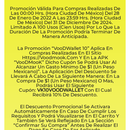
Promoción Válida Para Compras Realizadas De
Las 00:00 Hrs. (hora Ciudad De México) Del 28
De Enero De 2022 A Las 23:59 Hrs. (hora Ciudad
De México) Del 31 De Diciembre De 2024.
Limitado A 100 Usos (cien Usos) Por Lo Que La
Duración De La Promoción Podría Terminar De
Manera Anticipada.
La Promoción “VooDWallet 10” Aplica En
Compras Realizadas En El Sitio
Https://voodmook.com Y En La APK
“VooDMooK” Dicho Cupón Se Podrá Usar Al
Alcanzar Un Gasto Mínimo De $1 (un Peso
Mexicano)”. La Aplicación Del Descuento Se
Llevará A Cabo De La Siguiente Manera: En La
Compra De $1 (un Peso Mexicano) O Mas,
Podrás Usar El Siguiente
Cupón:
VK10VOODWALLET
Con El Cual
Recibirá 10% De Descuento.
El Descuento Promocional Se Activara
Automáticamente En Caso De Cumplir Los
Requisitos Y Podrá Visualizarse En El Carrito Y
También Se Verá Reflejado En La Sección
“Confirmar Su Compra” Antes De Realizar El
Pago En Caso De Ser Aplicado.