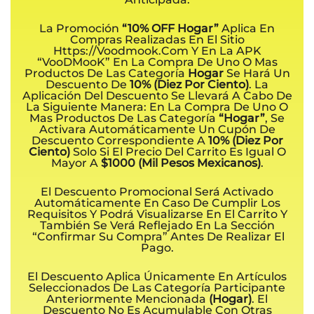
La Promoción
“10% OFF Hogar”
Aplica En
Compras Realizadas En El Sitio
Https://voodmook.com Y En La APK
“VooDMooK” En La Compra De Uno O Mas
Productos De Las Categoría
Hogar
Se Hará Un
Descuento De
10% (Diez Por Ciento)
. La
Aplicación Del Descuento Se Llevará A Cabo De
La Siguiente Manera: En La Compra De Uno O
Mas Productos De Las Categoría
“Hogar”
, Se
Activara Automáticamente Un Cupón De
Descuento Correspondiente A
10% (Diez Por
Ciento)
Solo Si El Precio Del Carrito Es Igual O
Mayor A
$1000 (Mil Pesos Mexicanos)
.
El Descuento Promocional Será Activado
Automáticamente En Caso De Cumplir Los
Requisitos Y Podrá Visualizarse En El Carrito Y
También Se Verá Reflejado En La Sección
“Confirmar Su Compra” Antes De Realizar El
Pago.
El Descuento Aplica Únicamente En Artículos
Seleccionados De Las Categoría Participante
Anteriormente Mencionada
(Hogar)
. El
Descuento No Es Acumulable Con Otras