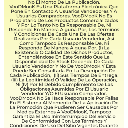
No El Monto De La Publicación.
VooDMooK Es Una Plataforma Electrónica Que
Pone En Contacto A Usuarios Vendedores Y A
Usuarios Compradores. VooDMooK No Es
Propietario De Los Productos Comercializados
Y Por Lo Tanto No Es Responsable De, Ni
Responde En Manera Alguna Por, Los Términos
Y Condiciones De Cada Una De Las Ofertas
Realizadas Por Cada Usuario Vendedor, Así
Como Tampoco Es Responsable De, Ni
Responde De Manera Alguna Por, (i) La
Existencia O Calidad De Dichos Productos,
Entendiéndose En Este Sentido Que La
Disponibilidad De Stock Depende De Cada
Usuario Vendedor Y No De VooDMooK Y Esta
Puede Ser Consultada En La Descripción De
Cada Publicación, (ii) Sus Tiempos De Entrega,
(iii) La Legitimidad O Validez De La Operación,
Ni (iv) Por El Debido Cumplimiento De Las
Obligaciones Asumidas Por El Usuario
Vendedor Y/o El Usuario Comprador.
VooDMooK No Se Hace Responsable Por Fallas
En El Sistema Al Momento De La Aplicación De
La Promoción Que Pudieren Ser Causadas Por
Medios Externos A VooDMooK, Tampoco
Garantiza El Uso Ininterrumpido Del Servicio
De Conformidad Con Los Términos Y
Condiciones De Uso Del Sitio Vigentes Durante