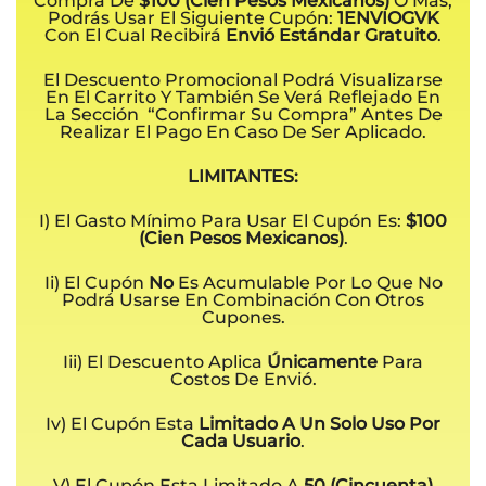
Compra De
$100 (cien Pesos Mexicanos)
O Mas,
Podrás Usar El Siguiente Cupón:
1ENVIOGVK
Con El Cual Recibirá
Envió Estándar Gratuito
.
El Descuento Promocional Podrá Visualizarse
En El Carrito Y También Se Verá Reflejado En
La Sección “Confirmar Su Compra” Antes De
Realizar El Pago En Caso De Ser Aplicado.
LIMITANTES:
I) El Gasto Mínimo Para Usar El Cupón Es:
$100
(cien Pesos Mexicanos)
.
Ii) El Cupón
No
Es Acumulable Por Lo Que No
Podrá Usarse En Combinación Con Otros
Cupones.
Iii) El Descuento Aplica
Únicamente
Para
Costos De Envió.
Iv) El Cupón Esta
Limitado A Un Solo Uso Por
Cada Usuario
.
V) El Cupón Esta Limitado A
50 (cincuenta)