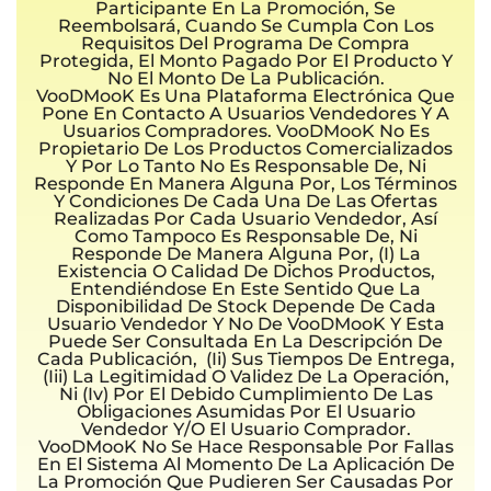
Participante En La Promoción, Se
Reembolsará, Cuando Se Cumpla Con Los
Requisitos Del Programa De Compra
Protegida, El Monto Pagado Por El Producto Y
No El Monto De La Publicación.
VooDMooK Es Una Plataforma Electrónica Que
Pone En Contacto A Usuarios Vendedores Y A
Usuarios Compradores. VooDMooK No Es
Propietario De Los Productos Comercializados
Y Por Lo Tanto No Es Responsable De, Ni
Responde En Manera Alguna Por, Los Términos
Y Condiciones De Cada Una De Las Ofertas
Realizadas Por Cada Usuario Vendedor, Así
Como Tampoco Es Responsable De, Ni
Responde De Manera Alguna Por, (i) La
Existencia O Calidad De Dichos Productos,
Entendiéndose En Este Sentido Que La
Disponibilidad De Stock Depende De Cada
Usuario Vendedor Y No De VooDMooK Y Esta
Puede Ser Consultada En La Descripción De
Cada Publicación, (ii) Sus Tiempos De Entrega,
(iii) La Legitimidad O Validez De La Operación,
Ni (iv) Por El Debido Cumplimiento De Las
Obligaciones Asumidas Por El Usuario
Vendedor Y/o El Usuario Comprador.
VooDMooK No Se Hace Responsable Por Fallas
En El Sistema Al Momento De La Aplicación De
La Promoción Que Pudieren Ser Causadas Por