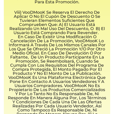
Para Esta Promoción.
Viii) VooDMooK Se Reserva El Derecho De
Aplicar O No El Cupón De Descuento O Se
Tuvieran Elementos Suficientes Que
Comprueben Que: A) El Usuario Está
Realizando Un Mal Uso Del Descuento, O B) El
Usuario Está Comprando Para Revender.
En Caso De Existir Una Modificación O
Cancelación De La Promoción, VooDMooK Lo
Informará A Través De Los Mismos Canales Por
Los Que Se Ofreció La Promoción Y/o Por Otro
Medio Oficial. En Caso De Devolución O Por
Faltante, De Un Producto Participante En La
Promoción, Se Reembolsará, Cuando Se
Cumpla Con Los Requisitos Del Programa De
Compra Protegida, El Monto Pagado Por El
Producto Y No El Monto De La Publicación.
VooDMooK Es Una Plataforma Electrónica Que
Pone En Contacto A Usuarios Vendedores Y A
Usuarios Compradores. VooDMooK No Es
Propietario De Los Productos Comercializados
Y Por Lo Tanto No Es Responsable De, Ni
Responde En Manera Alguna Por, Los Términos
Y Condiciones De Cada Una De Las Ofertas
Realizadas Por Cada Usuario Vendedor, Así
Como Tampoco Es Responsable De, Ni