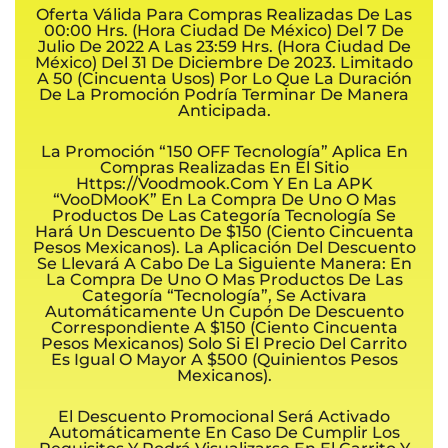
Oferta Válida Para Compras Realizadas De Las
00:00 Hrs. (hora Ciudad De México) Del 7 De
Julio De 2022 A Las 23:59 Hrs. (hora Ciudad De
México) Del 31 De Diciembre De 2023. Limitado
A 50 (Cincuenta Usos) Por Lo Que La Duración
De La Promoción Podría Terminar De Manera
Anticipada.
La Promoción “150 OFF Tecnología” Aplica En
Compras Realizadas En El Sitio
Https://voodmook.com Y En La APK
“VooDMooK” En La Compra De Uno O Mas
Productos De Las Categoría Tecnología Se
Hará Un Descuento De $150 (ciento Cincuenta
Pesos Mexicanos). La Aplicación Del Descuento
Se Llevará A Cabo De La Siguiente Manera: En
La Compra De Uno O Mas Productos De Las
Categoría “Tecnología”, Se Activara
Automáticamente Un Cupón De Descuento
Correspondiente A $150 (Ciento Cincuenta
Pesos Mexicanos) Solo Si El Precio Del Carrito
Es Igual O Mayor A $500 (quinientos Pesos
Mexicanos).
El Descuento Promocional Será Activado
Automáticamente En Caso De Cumplir Los