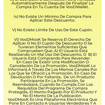
Automáticamente Después De Finalizar La
Compra En Tu Cuenta De VooDWallet.
Iv) No Existe Un Mínimo De Compra Para
Aplicar Este Descuento.
V) No Existe Limite De Uso De Este Cupón.
Vi) VooDMooK Se Reserva El Derecho De
Aplicar O No El Cupón De Descuento O Se
Tuvieran Elementos Suficientes Que
Comprueben Que: A) El Usuario Está
Realizando Un Mal Uso Del Descuento, O B) El
Usuario Está Comprando Para Revender.
En Caso De Existir Una Modificación O
Cancelación De La Promoción, VooDMooK Lo
Informará A Través De Los Mismos Canales Por
Los Que Se Ofreció La Promoción. En Caso De
Devolución O Por Faltante, De Un Producto
Participante En La Promoción, Se
Reembolsará, Cuando Se Cumpla Con Los
Requisitos Del Programa De Compra
Protegida, El Monto Pagado Por El Producto Y
No El Monto De La Publicación.
VooDMooK Es Una Plataforma Electrónica Que
Pone En Contacto A Usuarios Vendedores Y A