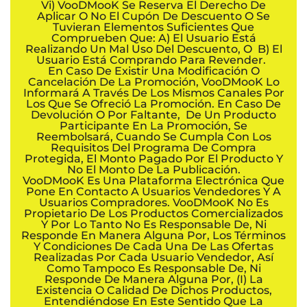
Vi) VooDMooK Se Reserva El Derecho De
Aplicar O No El Cupón De Descuento O Se
Tuvieran Elementos Suficientes Que
Comprueben Que: A) El Usuario Está
Realizando Un Mal Uso Del Descuento, O B) El
Usuario Está Comprando Para Revender.
En Caso De Existir Una Modificación O
Cancelación De La Promoción, VooDMooK Lo
Informará A Través De Los Mismos Canales Por
Los Que Se Ofreció La Promoción. En Caso De
Devolución O Por Faltante, De Un Producto
Participante En La Promoción, Se
Reembolsará, Cuando Se Cumpla Con Los
Requisitos Del Programa De Compra
Protegida, El Monto Pagado Por El Producto Y
No El Monto De La Publicación.
VooDMooK Es Una Plataforma Electrónica Que
Pone En Contacto A Usuarios Vendedores Y A
Usuarios Compradores. VooDMooK No Es
Propietario De Los Productos Comercializados
Y Por Lo Tanto No Es Responsable De, Ni
Responde En Manera Alguna Por, Los Términos
Y Condiciones De Cada Una De Las Ofertas
Realizadas Por Cada Usuario Vendedor, Así
Como Tampoco Es Responsable De, Ni
Responde De Manera Alguna Por, (i) La
Existencia O Calidad De Dichos Productos,
Entendiéndose En Este Sentido Que La