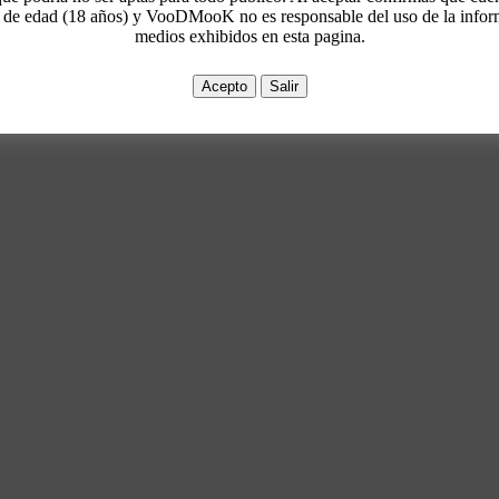
 de edad (18 años) y VooDMooK no es responsable del uso de la infor
medios exhibidos en esta pagina.
Aceptar
Denegar
Ajustes
Ayuda
Acepto
Salir