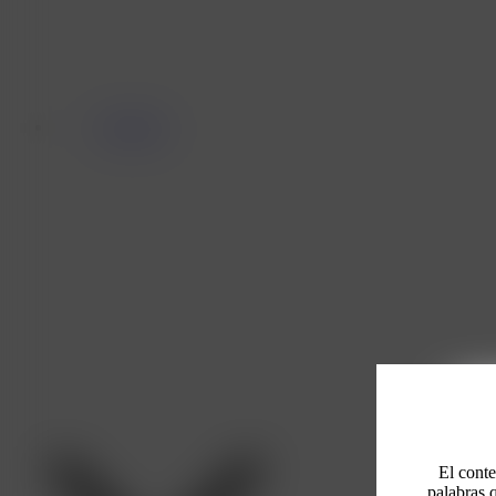
Descubrir
Este
El conte
palabras 