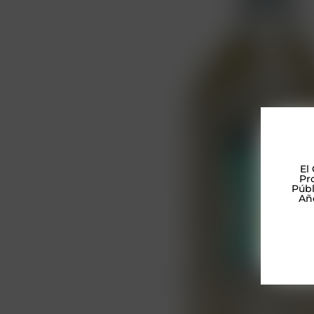
El
Pr
Este Si
Públ
Añ