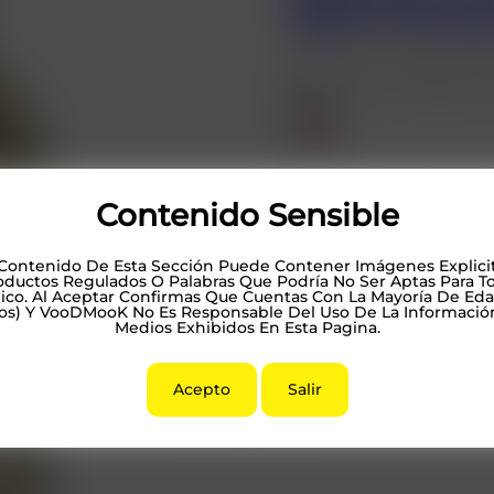
$
379.0
Hasta 12 Pagos Sin T
Tequila
Contenido Sensible
Cuervo
-
+
Gestionar El Consentimiento De Las Cookies
Gran
Centenario
Plata
 Contenido De Esta Sección Puede Contener Imágenes Explicit
950
oductos Regulados O Palabras Que Podría No Ser Aptas Para T
tio Web Usa Cookies Para Ofrecerte La Mejor Experiencia.
Ml
ico. Al Aceptar Confirmas Que Cuentas Con La Mayoría De Eda
vendedor
Cantidad
os) Y VooDMooK No Es Responsable Del Uso De La Informació
Alx's
Medios Exhibidos En Esta Pagina.
Aceptar
Denegar
Ajustes
Acepto
Salir
Consultar
Ayuda