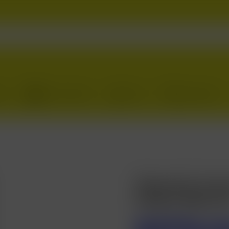
ión
Crear Cuenta
Inicio
Descubrir
Tequila Cue
Plata 950 M