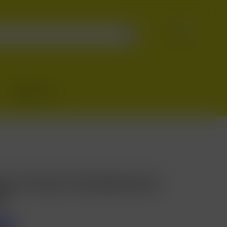
0
Ayuda
rvo Gran Centenario
l