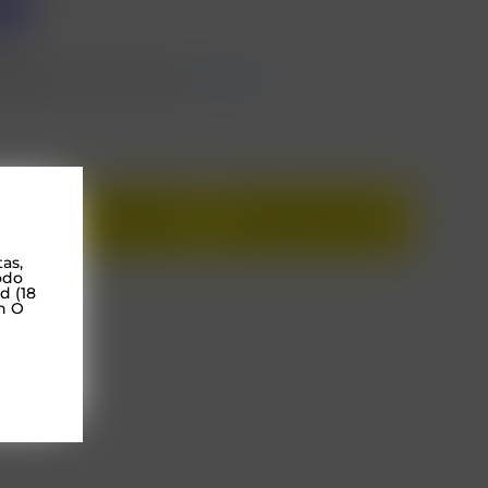
0
arjeta
Con Mercado Pago.
Saber Más
AÑADIR AL CARRITO
COMPRAR AHORA
as,
odo
d (18
n O