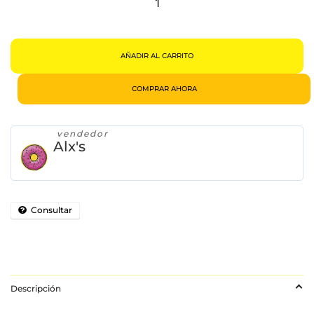
Dólar
Alfombra
Dinero
Cantidad
AÑADIR AL CARRITO
COMPRAR AHORA
vendedor
Alx's
Consultar
Descripción