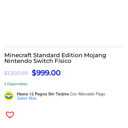
Minecraft Standard Edition Mojang
Nintendo Switch Físico
El
El
$
999.00
$
1,300.00
Precio
Precio
2 Disponibles
Original
Actual
Era:
Es:
Hasta 12 Pagos Sin Tarjeta
Con Mercado Pago.
Saber Más
$1,300.00.
$999.00.