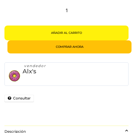
Minecraft
Standard
Edition
Mojang
Nintendo
Switch
Físico
Cantidad
AÑADIR AL CARRITO
COMPRAR AHORA
vendedor
Alx's
Consultar
Descripción