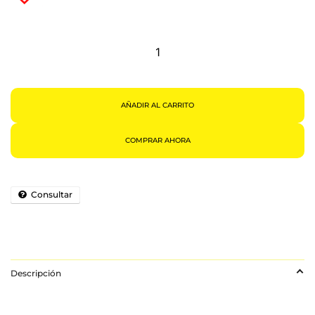
Lámpara
Linterna
Anti
Mosquitos,
Mata
Mosquitos
Para
Exterior
Cantidad
AÑADIR AL CARRITO
COMPRAR AHORA
Consultar
Descripción