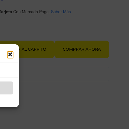
Precio
Precio
arjeta
Con Mercado Pago.
Saber Más
Original
Actual
Era:
Es:
$200.00.
AÑADIR AL CARRITO
$99.00.
COMPRAR AHORA