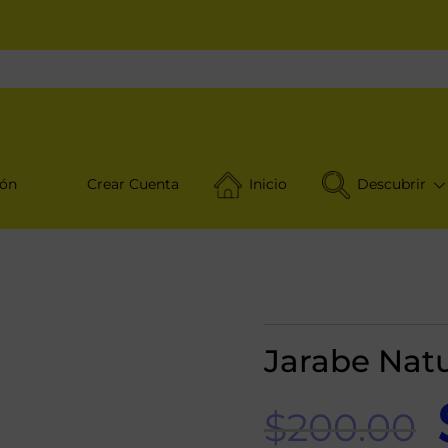
ión
Crear Cuenta
Inicio
Descubrir
Jarabe Natu
$
200.00