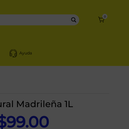
0
Ayuda
ral Madrileña 1L
El
El
$
99.00