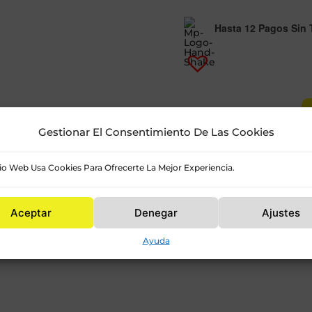
Hasta 12 Pagos Sin T
Jarabe
Natural
-
+
Madrileña
Gestionar El Consentimiento De Las Cookies
1L
Cantidad
tio Web Usa Cookies Para Ofrecerte La Mejor Experiencia.
vendedor
Alx's
Aceptar
Denegar
Ajustes
Consultar
Ayuda