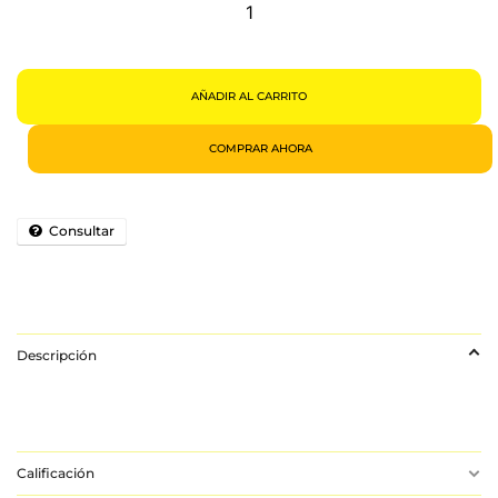
Luz,
Xbox
Series
Mini
Para
8
Latas
AÑADIR AL CARRITO
Cantidad
COMPRAR AHORA
Consultar
Descripción
Calificación