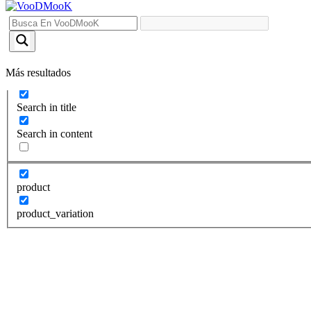
Saltar
al
VooDMooK
contenido
Más resultados
Exact matches only
Search in title
Search in content
product
product_variation