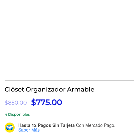
Clóset Organizador Armable
El
El
$
775.00
$
850.00
Precio
Precio
4 Disponibles
Original
Actual
Era:
Es:
Hasta 12 Pagos Sin Tarjeta
Con Mercado Pago.
Saber Más
$850.00.
$775.00.