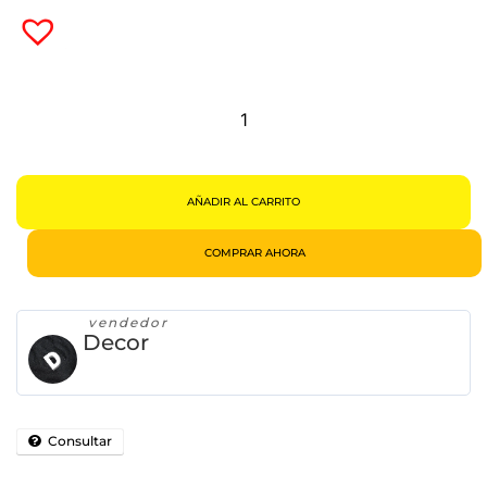
Clóset
Organizador
Armable
Cantidad
AÑADIR AL CARRITO
COMPRAR AHORA
vendedor
Decor
Consultar