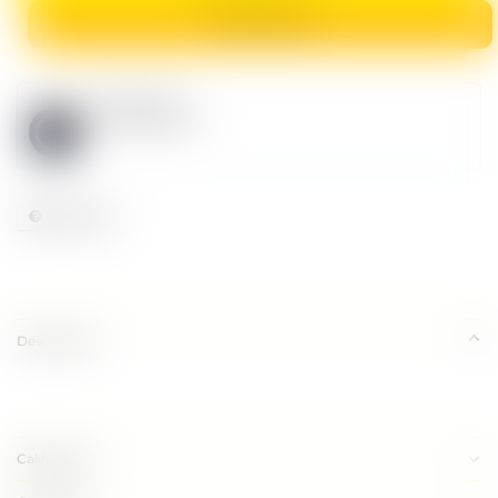
COMPRAR AHORA
vendedor
Loveplace
Consultar
Descripción
Calificación