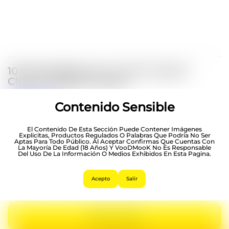
10 Velocidades Con C Anillo Cepillo
Clítoris Vibrador Pareja
$
279.00
Contenido Sensible
1 Disponibles
El Contenido De Esta Sección Puede Contener Imágenes
Explicitas, Productos Regulados O Palabras Que Podría No Ser
Hasta 12 Pagos Sin Tarjeta
Con Mercado Pago.
Aptas Para Todo Público. Al Aceptar Confirmas Que Cuentas Con
Saber Más
La Mayoría De Edad (18 Años) Y VooDMooK No Es Responsable
Del Uso De La Información O Medios Exhibidos En Esta Pagina.
Acepto
Salir
AÑADIR AL CARRITO