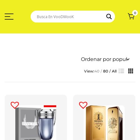
Saltar
Al
Contenido
0
View:
40
80
All