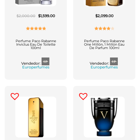
El
El
$
2,000.00
$
1,599.00
$
2,099.00
Precio
Precio
Original
Actual
Era:
Es:
$2,000.00.
$1,599.00.
Valorado
Valorado
Con
5.00
De
Con
4.00
Perfume Paco Rabanne
Perfume Paco Rabanne
Invictus Eau De Toilette
One Millón, 1 Millón Eau
5
De 5
100ml
De Parfum 100ml
Vendedor:
Vendedor:
Europerfumes
Europerfumes