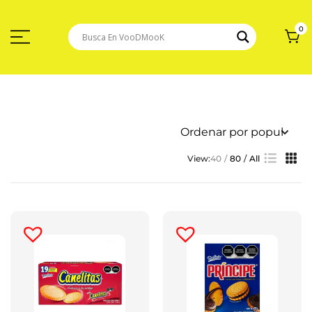
Saltar
Al
Contenido
0
View:
40
80
All