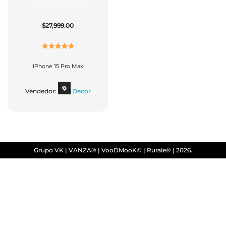
$
27,999.00
Valorado
Con
5.00
De
IPhone 15 Pro Max
5
Vendedor:
Decor
Grupo VK | VANZA® | VooDMooK© | Rurale® | 2026.