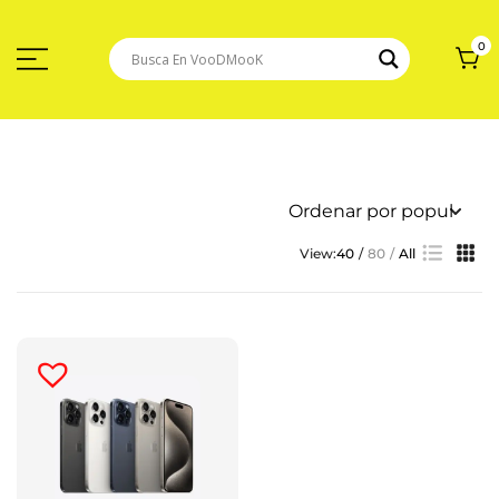
Saltar
Al
Contenido
0
View:
40
80
All