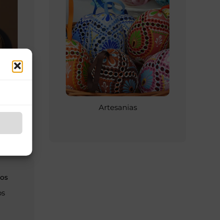
ción
Artesanias
os