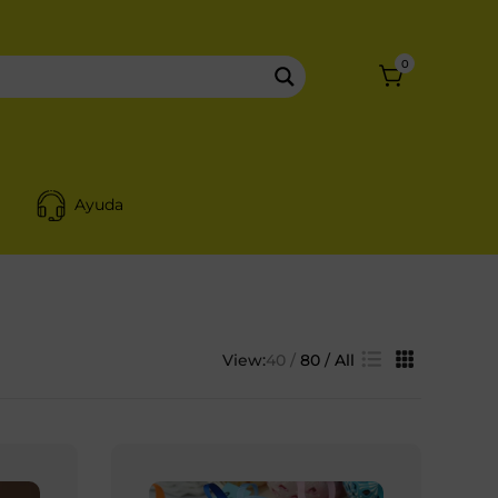
0
Ayuda
View:
40
80
All