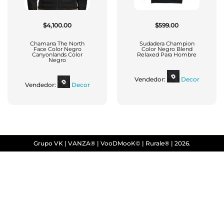
$
4,100.00
$
599.00
Chamarra The North
Sudadera Champion
Face Color Negro
Color Negro Blend
Canyonlands Color
Relaxed Para Hombre
Negro
Vendedor:
Decor
Vendedor:
Decor
Grupo VK | VANZA® | VooDMooK© | Rurale® | 2026.