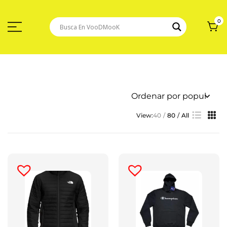
Saltar
Al
Contenido
0
View:
40
80
All