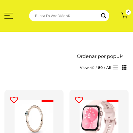
Saltar
Al
Contenido
0
View:
40
80
All