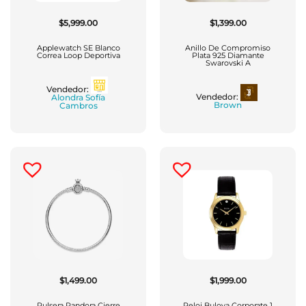
$
5,999.00
$
1,399.00
Applewatch SE Blanco
Anillo De Compromiso
Correa Loop Deportiva
Plata 925 Diamante
Swarovski A
Vendedor:
Vendedor:
Alondra Sofía
Brown
Cambros
$
1,499.00
$
1,999.00
Pulsera Pandora Cierre
Reloj Bulova Corporate 1