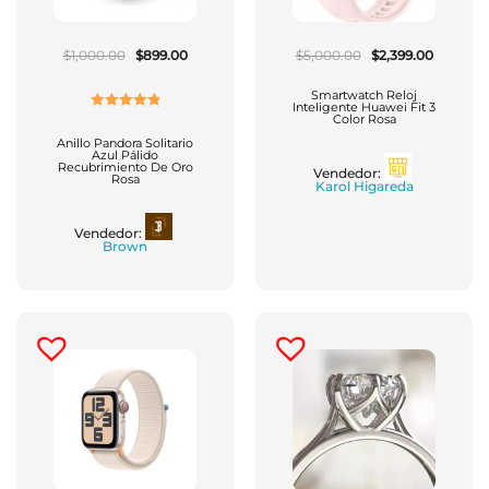
El
El
El
El
$
1,000.00
$
899.00
$
5,000.00
$
2,399.00
Precio
Precio
Precio
Precio
Original
Actual
Original
Actual
Era:
Es:
Era:
Es:
Smartwatch Reloj
$1,000.00.
$899.00.
$5,000.00.
$2,399.0
Inteligente Huawei Fit 3
Color Rosa
Valorado
Con
5.00
De
Anillo Pandora Solitario
Azul Pálido
5
Recubrimiento De Oro
Vendedor:
Rosa
Karol Higareda
Vendedor:
Brown